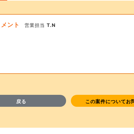
コメント
営業担当
T.N
戻る
この案件についてお