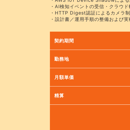
・AWS IoT Device Shadow
・AI検知イベントの受信・クラウド
・HTTP Digest認証によるカメラ
・設計書／運用手順の整備および実
契約期間
勤務地
月額単価
精算