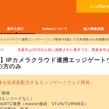
お問合
案件を探す
indecoについて
個人情報保護
RTC】IPカメラクラウド連携エッジゲートウェイ開発/45歳まで/日本国籍のみ/首都圏
98
本案件は30日以上前に掲載された案件です。募集条件
bRTC】IPカメラクラウド連携エッジゲー
の方のみ
像を低遅延配信するエッジゲートウェイ開発。
イ開発
（再エンコードなし）
ms WebRTC連携（master接続、STUN/TURN対応）