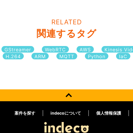
RELATED
関連するタグ
GStreamer
WebRTC
AWS
Kinesis Vi
H.264
ARM
MQTT
Python
IaC
案件を探す
indecoについて
個人情報保護