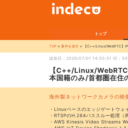
トップ
TOP
案件を探す
【C++/Linux/Web
追加日：2026/07/01 14:50:31 ID：34
【C++/Linux/We
本国籍のみ/首都圏在住
海外製ネットワークカメラの映
・Linuxベースのエッジゲートウェ
・RTSPのH.264パススルー処理
・AWS Kinesis Video Strea