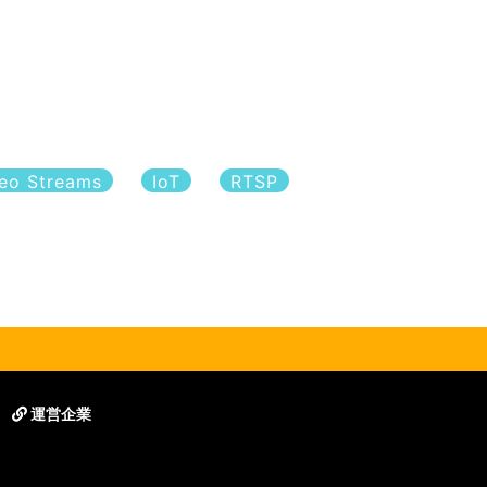
deo Streams
IoT
RTSP
運営企業