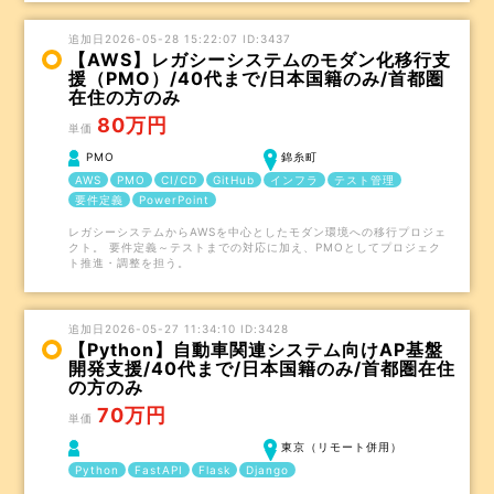
追加日2026-05-28 15:22:07 ID:3437
【AWS】レガシーシステムのモダン化移行支
援（PMO）/40代まで/日本国籍のみ/首都圏
在住の方のみ
80万円
単価
PMO
錦糸町
AWS
PMO
CI/CD
GitHub
インフラ
テスト管理
要件定義
PowerPoint
レガシーシステムからAWSを中心としたモダン環境への移行プロジェ
クト。 要件定義～テストまでの対応に加え、PMOとしてプロジェク
ト推進・調整を担う。
追加日2026-05-27 11:34:10 ID:3428
【Python】自動車関連システム向けAP基盤
開発支援/40代まで/日本国籍のみ/首都圏在住
の方のみ
70万円
単価
東京（リモート併用）
Python
FastAPI
Flask
Django