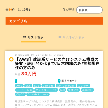
並び替え
全
30
件
（1-10件）
カテゴリ名
リスト表示
サムネイル表示
追加日2026-07-22 13:43:14 ID:3528
【AWS】建設系サービス向けシステム構成の
提案・設計/40代まで/日本国籍のみ/首都圏在
住の方のみ
80万円
単価
基本リモート
AWS
EKS
ECS
Lambda
API Gateway
コンテナ
サーバーレス
マイクロサービス
IaC
要件定義
基本設計
CI/CD
GitHub Actions
建設系サービス向けのシステム構成提案・設計案件。 要件定義から
参画し、AWSを用いたシステム構成の提案・設計をご担当いただきま