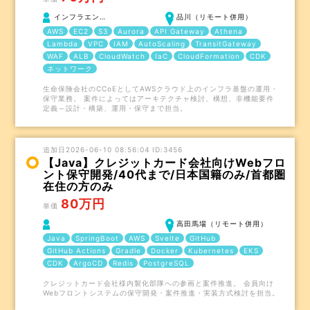
インフラエン…
品川（リモート併用）
AWS
EC2
S3
Aurora
API Gateway
Athena
Lambda
VPC
IAM
AutoScaling
TransitGateway
WAF
ALB
CloudWatch
IaC
CloudFormation
CDK
ネットワーク
生命保険会社のCCoEとしてAWSクラウド上のインフラ基盤の運用・
保守業務。 案件によってはアーキテクチャ検討、構想、非機能要件
定義～設計・構築、運用・保守まで担当。
追加日2026-06-10 08:56:04 ID:3456
【Java】クレジットカード会社向けWebフロ
ント保守開発/40代まで/日本国籍のみ/首都圏
在住の方のみ
80万円
単価
高田馬場（リモート併用）
Java
SpringBoot
AWS
Svelte
GitHub
GitHub Actions
Gradle
Docker
Kubernetes
EKS
CDK
ArgoCD
Redis
PostgreSQL
クレジットカード会社様内製化部隊への参画と案件推進。 会員向け
Webフロントシステムの保守開発・案件推進・実装方式検討を担当。