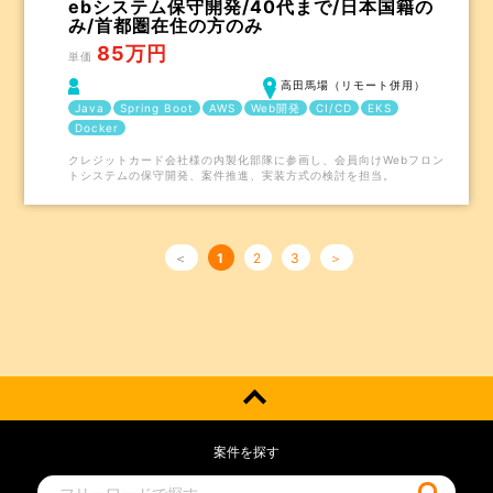
ebシステム保守開発/40代まで/日本国籍の
み/首都圏在住の方のみ
85万円
単価
高田馬場（リモート併用）
Java
Spring Boot
AWS
Web開発
CI/CD
EKS
Docker
クレジットカード会社様の内製化部隊に参画し、会員向けWebフロン
トシステムの保守開発、案件推進、実装方式の検討を担当。
＜
1
2
3
＞
案件を探す