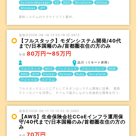
SystemsManager
S3
SQS
Terraform
GitHub
Windows
JP1
基幹システムのクラウドリフト案件。
追加日2026-06-18 13:53:19 ID:3473
【フルスタック】モダンシステム開発/40代
まで/日本国籍のみ/首都圏在住の方のみ
80万円〜85万円
単価
品川（リモート併用）
フルスタック
MVC
バックエンド
フロントエンド
RDB
AWS
GCP
Flutter
Python
Ruby
Terraform
アジャイル
スクラム
フルスタックエンジニアとしてモダンなシステム開発に従事。 最新
テクノロジーを活用し、チームで協力しながら先進的な開発を行う。
追加日2026-06-11 15:15:52 ID:3462
【AWS】生命保険会社CCoEインフラ運用保
守/40代まで/日本国籍のみ/首都圏在住の方の
み
70万円
単価