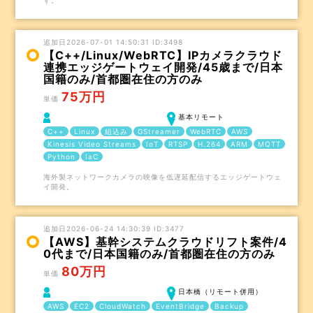
す。
追加日2026-07-01 14:50:31 ID:3498
【C++/Linux/WebRTC】IPカメラクラウド
連携エッジゲートウェイ開発/45歳まで/日本
国籍のみ/首都圏在住の方のみ
75万円
単価
基本リモート
C++
Linux
組込み
GStreamer
WebRTC
AWS
Kinesis Video Streams
IoT
RTSP
H.264
ARM
MQTT
Python
IaC
海外製ネットワークカメラの映像を低遅延配信するエッジゲートウェ
イ開発。
追加日2026-06-24 14:30:39 ID:3477
【AWS】基幹システムクラウドリフト案件/4
0代まで/日本国籍のみ/首都圏在住の方のみ
80万円
単価
日本橋（リモート併用）
AWS
EC2
CloudWatch
EventBridge
Backup