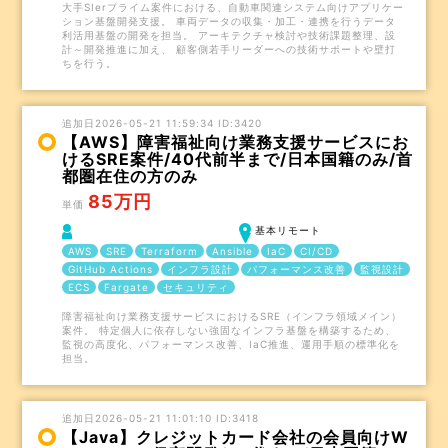
大手SIerプライム案件における、自動車関連システム向けアプリケー
ション基盤開発支援。 車両データの収集・加工・連携を行うデータ
利活用基盤の開発を担当。 アーキテクチャ検討や技術課題整理、設
計～開発推進に加え、 顧客側若手リーダーへの技術サポートや壁打
ちを行う。
追加日2026-05-21 11:59:34 ID:3420
【AWS】障害福祉向け業務支援サービスにお
けるSRE案件/40代前半まで/日本国籍のみ/首
都圏在住の方のみ
85万円
単価
基本リモート
AWS
SRE
Terraform
Ansible
IaC
CI/CD
GitHub Actions
インフラ設計
パフォーマンス改善
監視設計
ECS
Fargate
セキュリティ
障害福祉向け業務支援サービスにおけるSRE（インフラ領域メイン）
案件。 特定個人に依存しない強固なインフラ基盤を構築するため、
監視の高度化、パフォーマンス改善、IaC推進、運用手順の標準化を
担当。
追加日2026-05-21 11:01:10 ID:3418
【Java】クレジットカード会社の会員向けW