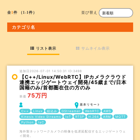
並び替え
全
1
件
（1-1件）
カテゴリ名
リスト表示
サムネイル表示
追加日2026-07-01 14:50:31 ID:3498
【C++/Linux/WebRTC】IPカメラクラウド
連携エッジゲートウェイ開発/45歳まで/日本
国籍のみ/首都圏在住の方のみ
75万円
単価
基本リモート
C++
Linux
組込み
GStreamer
WebRTC
AWS
Kinesis Video Streams
IoT
RTSP
H.264
ARM
MQTT
Python
IaC
海外製ネットワークカメラの映像を低遅延配信するエッジゲートウェ
イ開発。