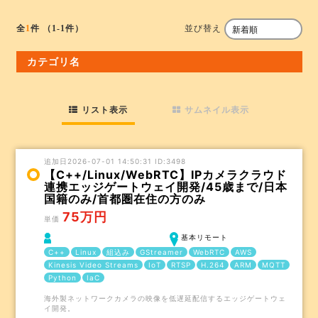
並び替え
全
1
件
（1-1件）
カテゴリ名
リスト表示
サムネイル表示
追加日2026-07-01 14:50:31 ID:3498
【C++/Linux/WebRTC】IPカメラクラウド
連携エッジゲートウェイ開発/45歳まで/日本
国籍のみ/首都圏在住の方のみ
75万円
単価
基本リモート
C++
Linux
組込み
GStreamer
WebRTC
AWS
Kinesis Video Streams
IoT
RTSP
H.264
ARM
MQTT
Python
IaC
海外製ネットワークカメラの映像を低遅延配信するエッジゲートウェ
イ開発。