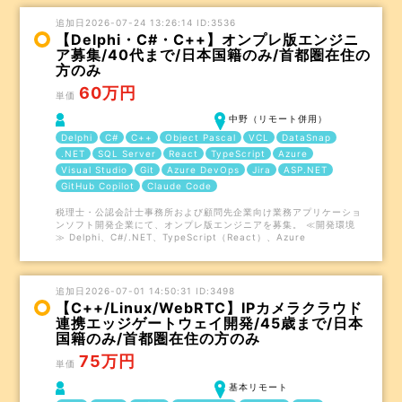
追加日2026-07-24 13:26:14 ID:3536
【Delphi・C#・C++】オンプレ版エンジニ
ア募集/40代まで/日本国籍のみ/首都圏在住の
方のみ
60万円
単価
中野（リモート併用）
Delphi
C#
C++
Object Pascal
VCL
DataSnap
.NET
SQL Server
React
TypeScript
Azure
Visual Studio
Git
Azure DevOps
Jira
ASP.NET
GitHub Copilot
Claude Code
税理士・公認会計士事務所および顧問先企業向け業務アプリケーショ
ンソフト開発企業にて、オンプレ版エンジニアを募集。 ≪開発環境
≫ Delphi、C#/.NET、TypeScript（React）、Azure
追加日2026-07-01 14:50:31 ID:3498
【C++/Linux/WebRTC】IPカメラクラウド
連携エッジゲートウェイ開発/45歳まで/日本
国籍のみ/首都圏在住の方のみ
75万円
単価
基本リモート