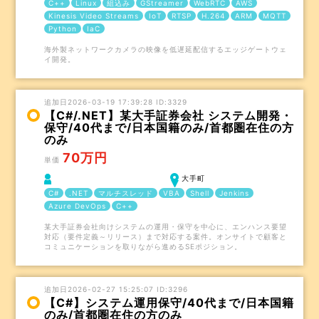
C++
Linux
組込み
GStreamer
WebRTC
AWS
Kinesis Video Streams
IoT
RTSP
H.264
ARM
MQTT
Python
IaC
海外製ネットワークカメラの映像を低遅延配信するエッジゲートウェ
イ開発。
追加日2026-03-19 17:39:28 ID:3329
【C#/.NET】某大手証券会社 システム開発・
保守/40代まで/日本国籍のみ/首都圏在住の方
のみ
70万円
単価
大手町
C#
.NET
マルチスレッド
VBA
Shell
Jenkins
Azure DevOps
C++
某大手証券会社向けシステムの運用・保守を中心に、エンハンス要望
対応（要件定義～リリース）まで対応する案件。オンサイトで顧客と
コミュニケーションを取りながら進めるSEポジション。
追加日2026-02-27 15:25:07 ID:3296
【C#】システム運用保守/40代まで/日本国籍
のみ/首都圏在住の方のみ