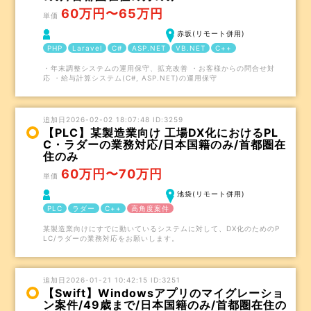
60万円〜65万円
単価
赤坂(リモート併用)
PHP
Laravel
C#
ASP.NET
VB.NET
C++
・年末調整システムの運用保守、拡充改善 ・お客様からの問合せ対
応 ・給与計算システム(C#, ASP.NET)の運用保守
追加日2026-02-02 18:07:48 ID:3259
【PLC】某製造業向け 工場DX化におけるPL
C・ラダーの業務対応/日本国籍のみ/首都圏在
住のみ
60万円〜70万円
単価
池袋(リモート併用)
PLC
ラダー
C++
高角度案件
某製造業向けにすでに動いているシステムに対して、DX化のためのP
LC/ラダーの業務対応をお願いします。
追加日2026-01-21 10:42:15 ID:3251
【Swift】Windowsアプリのマイグレーショ
ン案件/49歳まで/日本国籍のみ/首都圏在住の