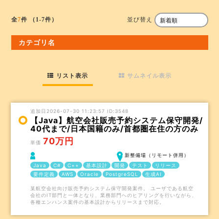
並び替え
全
7
件
（1-7件）
カテゴリ名
リスト表示
サムネイル表示
追加日2026-07-30 11:23:57 ID:3548
【Java】航空会社販売予約システム保守開発/
40代まで/日本国籍のみ/首都圏在住の方のみ
70万円
単価
新整備場（リモート併用）
Java
C#
C++
基本設計
開発
テスト
リリース
要件定義
AWS
Oracle
PostgreSQL
生成AI
某航空会社向け販売予約システム保守開発案件。 ユーザである航空
会社のIT部門と一体となり、業務部門へのヒアリングを行いながら、
各種エンハンス案件の基本設計からリリースまで対応。