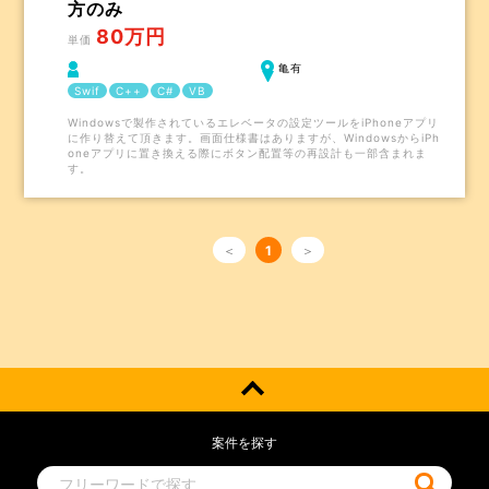
方のみ
80万円
単価
亀有
Swif
C++
C#
VB
Windowsで製作されているエレベータの設定ツールをiPhoneアプリ
に作り替えて頂きます。画面仕様書はありますが、WindowsからiPh
oneアプリに置き換える際にボタン配置等の再設計も一部含まれま
す。
＜
1
＞
案件を探す