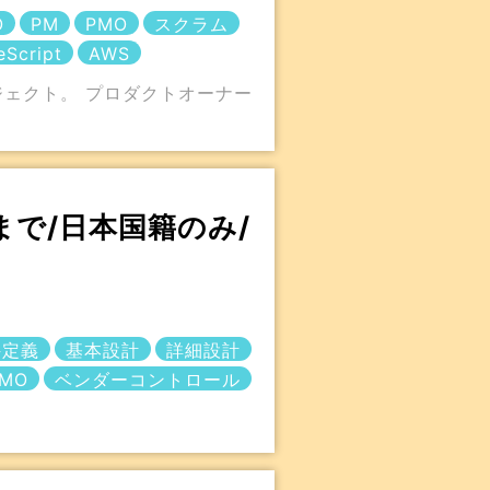
O
PM
PMO
スクラム
eScript
AWS
ジェクト。 プロダクトオーナー
まで/日本国籍のみ/
件定義
基本設計
詳細設計
MO
ベンダーコントロール