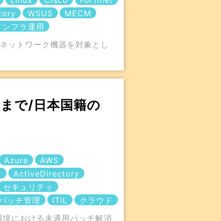
Linux
Cisco
Fortinet
tory
WSUS
MECM
インフラ運用
・ネットワーク機器を対象とし
代まで/日本国籍の
Azure
AWS
x
ActiveDirectory
セキュリティ
パッチ管理
ITIL
クラウド
ー環境における未適用パッチ解消