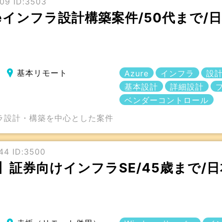
09 ID:3503
ureインフラ設計構築案件/50代まで
基本リモート
Azure
インフラ
設
基本設計
詳細設計
ベンダーコントロール
フラ設計・構築を中心とした案件
44 ID:3500
】証券向けインフラSE/45歳まで/