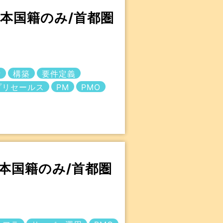
/日本国籍のみ/首都圏
計
構築
要件定義
プリセールス
PM
PMO
日本国籍のみ/首都圏