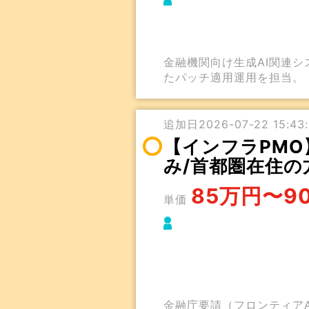
金融機関向け生成AI関連
たパッチ適用運用を担当。
追加日2026-07-22 15:43:
【インフラPMO
み/首都圏在住の
85万円〜9
単価
金融庁要請（フロンティアA