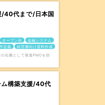
/40代まで/日本国
オープン化
金融システム
件定義
経営層向け資料作成
の右腕として推進PMOを担
。
ム構築支援/40代