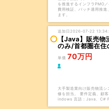
を推進するインフラPMO
費用検証、パッチ適用推進
ます。
追加日2026-07-22 13:34:
【Java】販売物
のみ/首都圏在住
70万円
単価
大手製造業向け販売物流シス
修を担当。 要件定義、顧客
indows 言語：Java、C# F