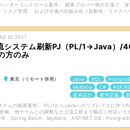
／ベンダーコントロール案件。 顧客プロパー側の立場で、
、リスク管理、 および今後の仕組み化（自動化・リスクベ
50 ID:3527
流システム刷新PJ（PL/1→Java）/
の方のみ
東京（リモート併用）
Java
SQL
Postgre
MyBatis
C#
ASP.N
基本設計
要件定義
テムの刷新案件。 PL/1からJavaへのリプレイスに伴う
折衝、他チームとの調整など上流工程まで幅広く対応いただ
W：Spring Batch、MyBatis、ASP.NET DB：PostgreS