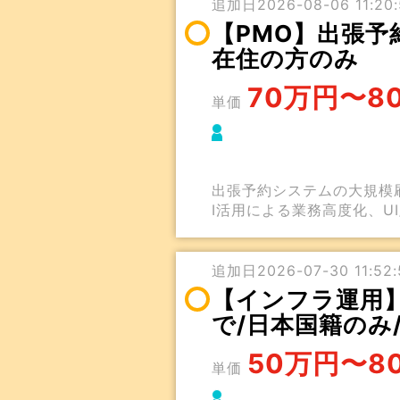
追加日2026-08-06 11:20:
【PMO】出張予
在住の方のみ
70万円〜8
単価
出張予約システムの大規模
I活用による業務高度化、U
追加日2026-07-30 11:52:
【インフラ運用】
で/日本国籍のみ
50万円〜8
単価