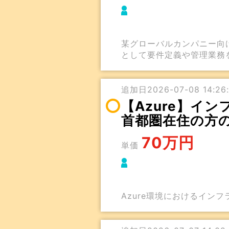
某グローバルカンパニー向
として要件定義や管理業務
追加日2026-07-08 14:26:
【Azure】イ
首都圏在住の方
70万円
単価
Azure環境におけるイン