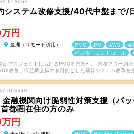
52 ID:3555
約システム改修支援/40代中盤まで/
0万円
豊洲（リモート併用）
PMO
PM
AWS
要
ベンダーコントロール
刷新プロジェクトにおけるPMO募集案件。 業務フロー刷
I/UX改善、収益機会拡大を目的とした基幹システム改革を
57 ID:3549
金融機関向け脆弱性対策支援（パッチ
/首都圏在住の方のみ
0万円
光が丘または成増