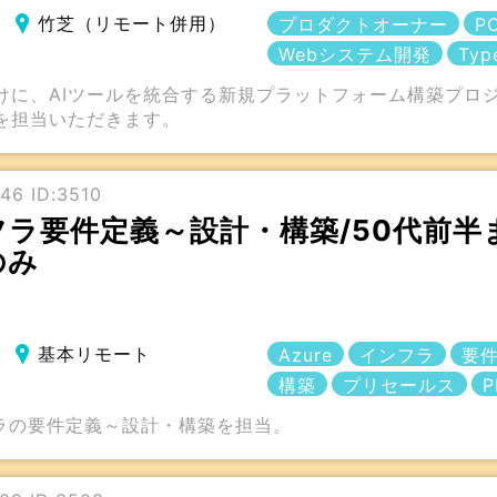
竹芝（リモート併用）
プロダクトオーナー
P
Webシステム開発
Typ
けに、AIツールを統合する新規プラットフォーム構築プロ
を担当いただきます。
46 ID:3510
ンフラ要件定義～設計・構築/50代前半
のみ
基本リモート
Azure
インフラ
要
構築
プリセールス
P
フラの要件定義～設計・構築を担当。