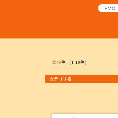
全
40
件
（1-10件）
カテゴリ名