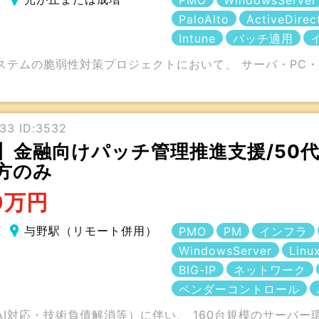
PMO
WindowsServer
PaloAlto
ActiveDirec
Intune
パッチ適用
システムの脆弱性対策プロジェクトにおいて、 サーバ・PC
33 ID:3532
】金融向けパッチ管理推進支援/50
方のみ
0万円
与野駅（リモート併用）
PMO
PM
インフラ
WindowsServer
Linu
BIG-IP
ネットワーク
ベンダーコントロール
I対応・技術負債解消等）に伴い、 160台規模のサーバ