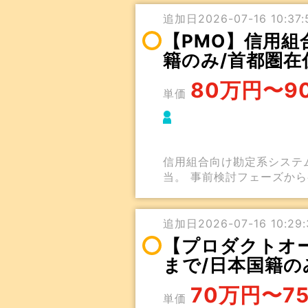
追加日2026-07-16 10:37:5
【PMO】信用組
籍のみ/首都圏在
80万円〜9
単価
信用組合向け勘定系システ
当。 事前検討フェーズか
追加日2026-07-16 10:29:3
【プロダクトオー
まで/日本国籍の
70万円〜7
単価