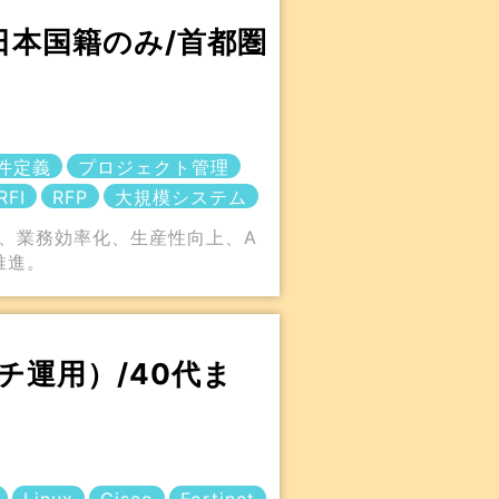
日本国籍のみ/首都圏
件定義
プロジェクト管理
RFI
RFP
大規模システム
新、業務効率化、生産性向上、A
推進。
運用）/40代ま