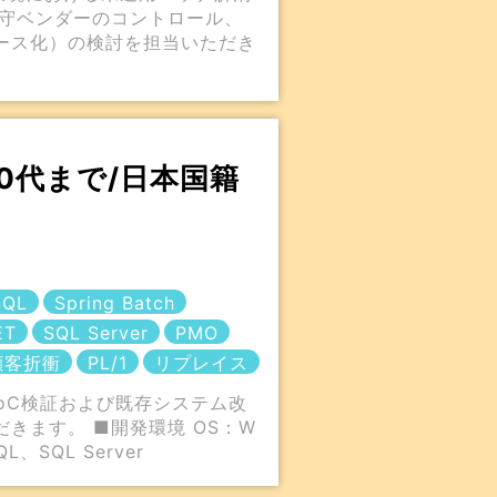
保守ベンダーのコントロール、
ース化）の検討を担当いただき
40代まで/日本国籍
SQL
Spring Batch
ET
SQL Server
PMO
顧客折衝
PL/1
リプレイス
PoC検証および既存システム改
きます。 ■開発環境 OS：W
QL、SQL Server