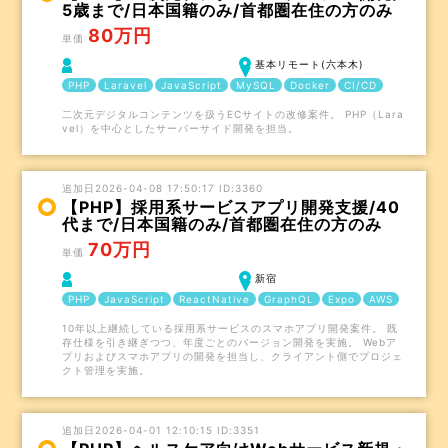
5歳まで/日本国籍のみ/首都圏在住の方のみ
80万円
単価
基本リモート(六本木)
PHP
Laravel
JavaScript
MySQL
Docker
CI/CD
二次元デジタルコンテンツを扱うECサイトの改修案件。 PHP（Lara
vel）を中心としたサーバーサイド開発を担当。
追加日2026-04-08 17:50:17 ID:3360
【PHP】採用系サービスアプリ開発支援/40
代まで/日本国籍のみ/首都圏在住の方のみ
70万円
単価
新宿
PHP
JavaScript
ReactNative
GraphQL
Expo
AWS
10年以上継続している採用系サービスのスマホアプリ開発案件。 既
存仕様を引き継ぎつつ、年度ごとのバージョン開発を実施。 Webア
プリおよびスマホアプリの開発を担当し、クライアント側でプロジェ
クト管理を実施。
追加日2026-04-01 12:10:15 ID:3351