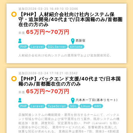
追加日2026-03-25 16:49:10 ID:3346
【PHP】人材紹介会社向け社内システム保
守・追加開発/40代まで/日本国籍のみ/首都圏
在住の方のみ
65万円〜70万円
単価
西新宿
PHP
Laravel
SQLServer
kintone
人材紹介会社向け社内システムの運用保守および追加開発対応。
追加日2026-03-24 17:18:21 ID:3342
【PHP】バックエンド支援/40代まで/日本国
籍のみ/首都圏在住の方のみ
65万円〜70万円
単価
六本木一丁目(基本リモート)
PHP
Laravel
TypeScript
SQL
Linux
AWS
店舗関連システムの機能開発・運用を担当するチームにて、バックエ
ンド領域を中心に開発および保守運用を行う案件。既存システムの機
能追加・改善、調査対応、安定運用を担い、PHP（Laravel）を用い
た開発を中心に対応。 運用中サービスのため、影響範囲を意識した
慎重な対応が求められる。 業務比率は運用6～7割、開発3～4割程度