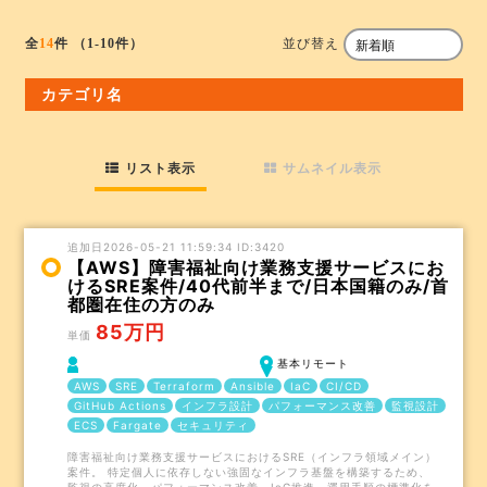
並び替え
全
14
件
（1-10件）
カテゴリ名
リスト表示
サムネイル表示
追加日2026-05-21 11:59:34 ID:3420
【AWS】障害福祉向け業務支援サービスにお
けるSRE案件/40代前半まで/日本国籍のみ/首
都圏在住の方のみ
85万円
単価
基本リモート
AWS
SRE
Terraform
Ansible
IaC
CI/CD
GitHub Actions
インフラ設計
パフォーマンス改善
監視設計
ECS
Fargate
セキュリティ
障害福祉向け業務支援サービスにおけるSRE（インフラ領域メイン）
案件。 特定個人に依存しない強固なインフラ基盤を構築するため、