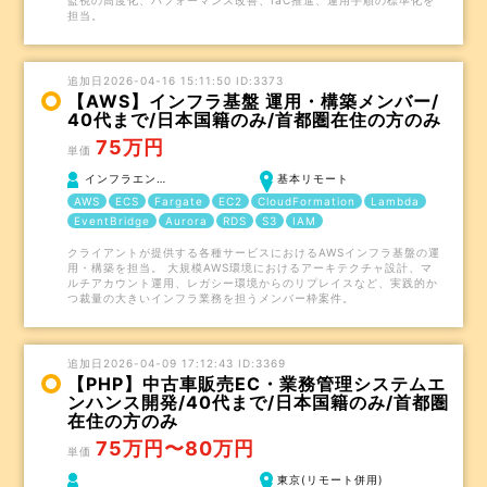
監視の高度化、パフォーマンス改善、IaC推進、運用手順の標準化を
担当。
追加日2026-04-16 15:11:50 ID:3373
【AWS】インフラ基盤 運用・構築メンバー/
40代まで/日本国籍のみ/首都圏在住の方のみ
75万円
単価
インフラエン…
基本リモート
AWS
ECS
Fargate
EC2
CloudFormation
Lambda
EventBridge
Aurora
RDS
S3
IAM
クライアントが提供する各種サービスにおけるAWSインフラ基盤の運
用・構築を担当。 大規模AWS環境におけるアーキテクチャ設計、マ
ルチアカウント運用、レガシー環境からのリプレイスなど、実践的か
つ裁量の大きいインフラ業務を担うメンバー枠案件。
追加日2026-04-09 17:12:43 ID:3369
【PHP】中古車販売EC・業務管理システムエ
ンハンス開発/40代まで/日本国籍のみ/首都圏
在住の方のみ
75万円〜80万円
単価
東京(リモート併用)