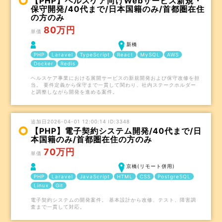
【PHP】ヘルスケア向けWebサービス新規・
保守開発/40代まで/日本国籍のみ/首都圏在住
の方のみ
80万円
単価
新橋
PHP
Laravel
TypeScript
React
MySQL
AWS
Docker
Redis
ヘルスケア事業における展開サービスの新規開発および保守改修を担
当。 要件定義から保守まで一貫して関わり、社内ステークホルダー
と調整しながら開発を進める案件。
追加日2026-04-01 12:00:14 ID:3348
【PHP】電子契約システム開発/40代まで/日
本国籍のみ/首都圏在住の方のみ
70万円
単価
京橋(リモート併用)
PHP
Laravel
JavaScript
HTML
CSS
PostgreSQL
Linux
Git
電子契約システムの開発案件。 基本設計から改修、テスト、障害調
査まで一貫して対応。