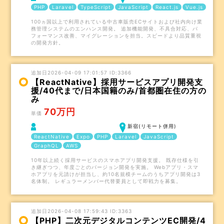
PHP
Laravel
TypeScript
JavaScript
React.js
Vue.js
100ヵ国以上で利用されている中古車販売ECサイトおよび社内向け業
務管理システムのエンハンス開発。 追加機能開発、不具合対応、パ
フォーマンス改善、マイグレーションを担当。スピードより品質重視
の開発方針。
追加日2026-04-09 17:01:57 ID:3366
【ReactNative】採用サービスアプリ開発支
援/40代まで/日本国籍のみ/首都圏在住の方の
み
70万円
単価
新宿(リモート併用)
ReactNative
Expo
PHP
Laravel
JavaScript
GraphQL
AWS
10年以上続く採用サービスのスマホアプリ開発支援。 既存仕様を引
き継ぎつつ、年度ごとのバージョン開発を実施。 Webアプリ・スマ
ホアプリを元請けが担当し、約10名規模チームのうちアプリ開発は3
名体制。 レギュラーメンバー代替要員として即戦力を募集。
追加日2026-04-08 17:59:43 ID:3363
【PHP】二次元デジタルコンテンツEC開発/4