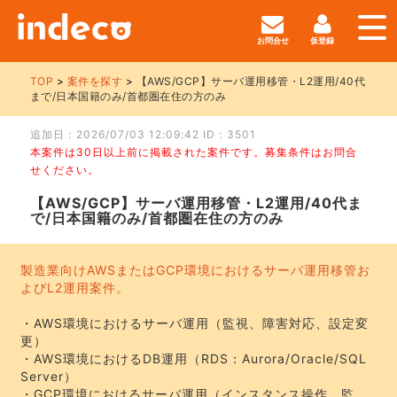
お問合せ
仮登録
TOP
案件を探す
【AWS/GCP】サーバ運用移管・L2運用/40代
まで/日本国籍のみ/首都圏在住の方のみ
追加日：2026/07/03 12:09:42 ID：3501
本案件は30日以上前に掲載された案件です。募集条件はお問合
せください。
【AWS/GCP】サーバ運用移管・L2運用/40代ま
で/日本国籍のみ/首都圏在住の方のみ
製造業向けAWSまたはGCP環境におけるサーバ運用移管お
よびL2運用案件。
・AWS環境におけるサーバ運用（監視、障害対応、設定変
更）
・AWS環境におけるDB運用（RDS：Aurora/Oracle/SQL
Server）
・GCP環境におけるサーバ運用（インスタンス操作、監