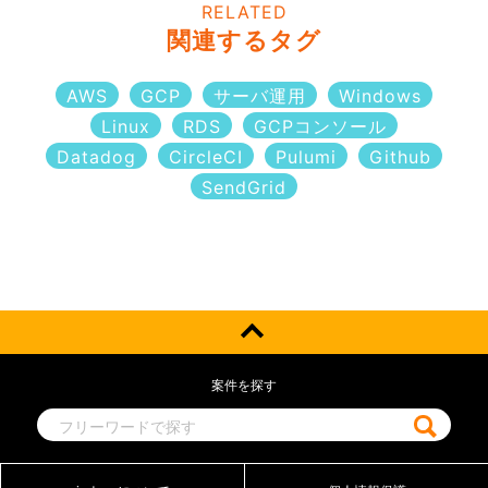
RELATED
関連するタグ
AWS
GCP
サーバ運用
Windows
Linux
RDS
GCPコンソール
Datadog
CircleCI
Pulumi
Github
SendGrid
案件を探す