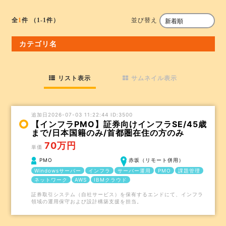
並び替え
全
1
件
（1-1件）
カテゴリ名
リスト表示
サムネイル表示
追加日2026-07-03 11:22:44 ID:3500
【インフラPMO】証券向けインフラSE/45歳
まで/日本国籍のみ/首都圏在住の方のみ
70万円
単価
PMO
赤坂（リモート併用）
Windowsサーバー
インフラ
サーバー運用
PMO
課題管理
ネットワーク
AWS
IBMクラウド
証券取引システム（自社サービス）を保有するエンドにて、インフラ
領域の運用保守および設計構築支援を担当。