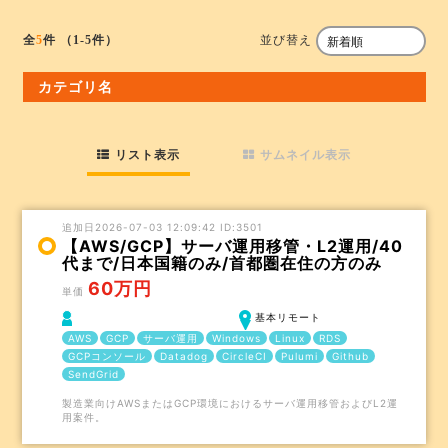
並び替え
全
5
件
（1-5件）
カテゴリ名
リスト表示
サムネイル表示
追加日2026-07-03 12:09:42 ID:3501
【AWS/GCP】サーバ運用移管・L2運用/40
代まで/日本国籍のみ/首都圏在住の方のみ
60万円
単価
基本リモート
AWS
GCP
サーバ運用
Windows
Linux
RDS
GCPコンソール
Datadog
CircleCI
Pulumi
Github
SendGrid
製造業向けAWSまたはGCP環境におけるサーバ運用移管およびL2運
用案件。