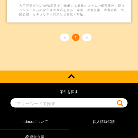
大手証券会社のAWS基盤上で稼働する業務システムの保守業務。既存
ベンダーからの保守移管対応を含み、運用・改善提案、障害対応、性
能監視、セキュリティ対策など幅広く対応。
＜
1
＞
案件を探す
indecoについて
個人情報保護
運営企業