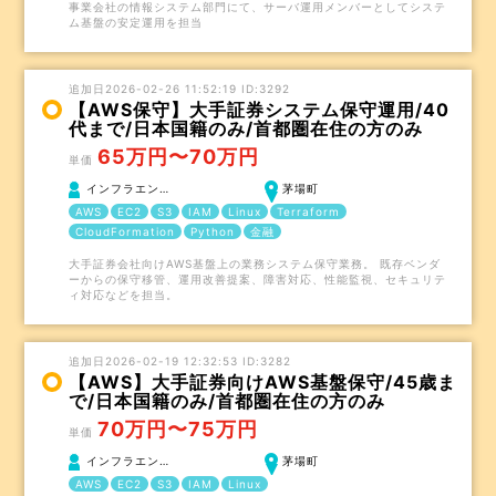
事業会社の情報システム部門にて、サーバ運用メンバーとしてシステ
ム基盤の安定運用を担当
追加日2026-02-26 11:52:19 ID:3292
【AWS保守】大手証券システム保守運用/40
代まで/日本国籍のみ/首都圏在住の方のみ
65万円〜70万円
単価
インフラエン…
茅場町
AWS
EC2
S3
IAM
Linux
Terraform
CloudFormation
Python
金融
大手証券会社向けAWS基盤上の業務システム保守業務。 既存ベンダ
ーからの保守移管、運用改善提案、障害対応、性能監視、セキュリテ
ィ対応などを担当。
追加日2026-02-19 12:32:53 ID:3282
【AWS】大手証券向けAWS基盤保守/45歳ま
で/日本国籍のみ/首都圏在住の方のみ
70万円〜75万円
単価
インフラエン…
茅場町
AWS
EC2
S3
IAM
Linux