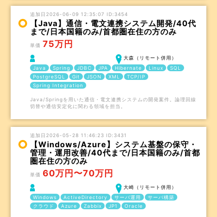
追加日2026-06-09 12:35:07 ID:3454
【Java】通信・電文連携システム開発/40代
まで/日本国籍のみ/首都圏在住の方のみ
75万円
単価
大森（リモート併用）
Java
Spring
JDBC
JPA
Hibernate
Linux
SQL
PostgreSQL
Git
JSON
XML
TCP/IP
Spring Integration
Java/Springを用いた通信・電文連携システムの開発案件。論理回線
切替や通信安定化に関わる領域を担当。
追加日2026-05-28 11:46:23 ID:3431
【Windows/Azure】システム基盤の保守・
管理・運用改善/40代まで/日本国籍のみ/首都
圏在住の方のみ
60万円〜70万円
単価
大崎（リモート併用）
Windows
ActiveDirectory
サーバ運用
サーバ構築
クラウド
Azure
Zabbix
JP1
Oracle